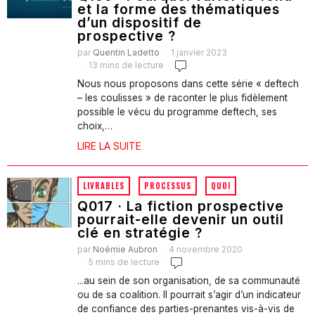
et la forme des thématiques
d’un dispositif de
prospective ?
par
Quentin Ladetto
1 janvier 2023
13 mins de lecture
Nous nous proposons dans cette série « deftech
– les coulisses » de raconter le plus fidèlement
possible le vécu du programme deftech, ses
choix,…
LIRE LA SUITE
LIVRABLES
·
PROCESSUS
·
QUOI
Q017 · La fiction prospective
pourrait-elle devenir un outil
clé en stratégie ?
par
Noémie Aubron
4 novembre 2020
5 mins de lecture
...au sein de son organisation, de sa communauté
ou de sa coalition. Il pourrait s’agir d’un indicateur
de confiance des parties-prenantes vis-à-vis de