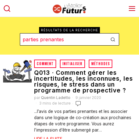
RÉSULTATS DE LA RECHERCHE
COMMENT
·
INITIALISER
·
MÉTHODES
Q013 · Comment gérer les
incertitudes, les inconnues, les
risques, le stress dans un
programme de prospective ?
par
Quentin Ladetto
9 janvier 2020
3 mins de lecture
...l’avis de vos parties prenantes et les associer
dans une logique de co-création aux prochaines
étapes de votre programme. Vous aurez
l’impression d’être submergé par…
LIRE LA SUITE