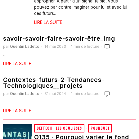
approprier. A partir d’un signal faible, vous
pouvez par contre imaginer pour lui et avec lui
des futurs…
LIRE LA SUITE
savoir-savoir-faire-savoir-être_img
par
Quentin Ladetto
14 mai 2023
1 min de lecture
…
LIRE LA SUITE
Contextes-futurs-2-Tendances-
Technologiques__projets
par
Quentin Ladetto
31 mai 2024
1 min de lecture
…
LIRE LA SUITE
DEFTECH · LES COULISSES
·
POURQUOI
Q135 · Pourquoi varier le fond