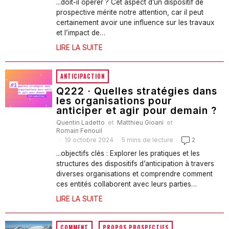
...doit-il opérer ? Cet aspect d’un dispositif de
prospective mérite notre attention, car il peut
certainement avoir une influence sur les travaux
et l’impact de…
LIRE LA SUITE
ANTICIPACTION
Q222 · Quelles stratégies dans
les organisations pour
anticiper et agir pour demain ?
Quentin Ladetto
et
Matthieu Gioani
et
Romain Fenouil
19 octobre 2024
5 mins de lecture
2
...objectifs clés : Explorer les pratiques et les
structures des dispositifs d’anticipation à travers
diverses organisations et comprendre comment
ces entités collaborent avec leurs parties…
LIRE LA SUITE
COMMENT
·
PROPOS PROSPECTIFS