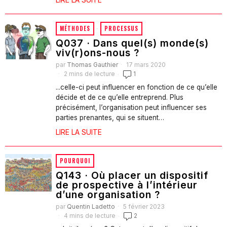
MÉTHODES
·
PROCESSUS
Q037 · Dans quel(s) monde(s)
viv(r)ons-nous ?
par
Thomas Gauthier
17 mars 2020
2 mins de lecture
1
...celle-ci peut influencer en fonction de ce qu’elle
décide et de ce qu’elle entreprend. Plus
précisément, l’organisation peut influencer ses
parties prenantes, qui se situent…
LIRE LA SUITE
POURQUOI
Q143 · Où placer un dispositif
de prospective à l’intérieur
d’une organisation ?
par
Quentin Ladetto
5 février 2023
4 mins de lecture
2