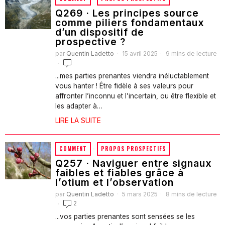
Q269 · Les principes source
comme piliers fondamentaux
d’un dispositif de
prospective ?
par
Quentin Ladetto
15 avril 2025
9 mins de lecture
...mes parties prenantes viendra inéluctablement
vous hanter ! Être fidèle à ses valeurs pour
affronter l’inconnu et l’incertain, ou être flexible et
les adapter à…
LIRE LA SUITE
COMMENT
·
PROPOS PROSPECTIFS
Q257 · Naviguer entre signaux
faibles et fiables grâce à
l’otium et l’observation
par
Quentin Ladetto
5 mars 2025
8 mins de lecture
2
...vos parties prenantes sont sensées se les