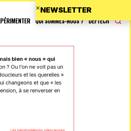
NEWSLETTER
XPÉRIMENTER
QUI SOMMES-NOUS ?
DEFTECH
mais bien « nous » qui
on ? Ou l’on ne voit pas un
oucleurs et les querelles »
qui changeons et que « les
ension, à se renverser en
Les transformations silencieuses