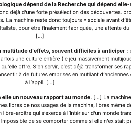
hnologique dépend de la Recherche qui dépend elle
donc déjà d’une forte présélection des découvertes, pro
tifs. La machine reste donc toujours « sociale avant d’êt
taliste, pour être finalement fabriquée, une attente du 
[…]
 multitude d’effets, souvent difficiles à anticiper
: 
fois une culture entière (le jeu massivement multijoueu
qu’elle offre. S’en servir, c’est déjà transformer ses ra
nsentir à de futures emprises en mutilant d’anciennes 
à l’appli. […]
n elle un nouveau rapport au monde.
[…] La machin
mes libres de nos usages de la machine, libres même de n
n libre-arbitre qui s’exerce à l’intérieur d’un monde tra
t impossible de se comporter comme si elle n’existait p