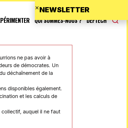
NEWSLETTER
XPÉRIMENTER
QUI SOMMES-NOUS ?
DEFTECH
urrions ne pas avoir à
udeurs de démocrates. Un
, du déchaînement de la
yens disponibles également.
cination et les calculs de
ollectif, auquel il ne faut