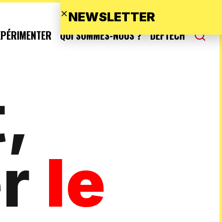
NEWSLETTER
XPÉRIMENTER
QUI SOMMES-NOUS ?
DEFTECH
,
er
le