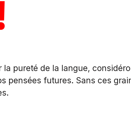
!
r la pureté de la langue, considér
os pensées futures. Sans ces grai
es.