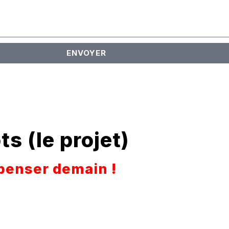
ENVOYER
ots
(le projet)
penser demain !