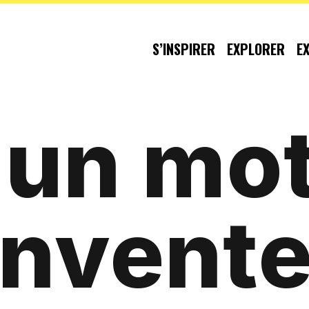
S’INSPIRER
EXPLORER
E
r
un mot
 invent