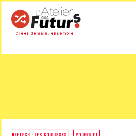
Créer demain, ensemble !
DEFTECH · LES COULISSES
·
POURQUOI