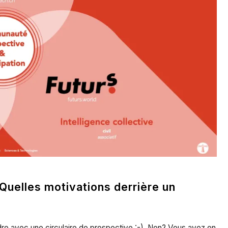
 Quelles motivations derrière un
re avec une circulaire de prospective :-). Non? Vous avez en