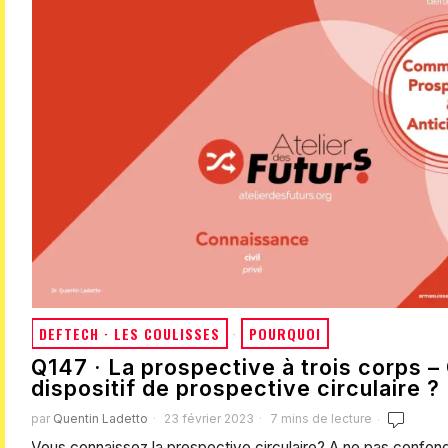
DEFTECH · LES COULISSES
·
POURQUOI
Q147 · La prospective à trois corps –
dispositif de prospective circulaire ?
par
Quentin Ladetto
23 février 2023
7 mins de lecture
Vous connaissez la prospective circulaire? A ne pas confond