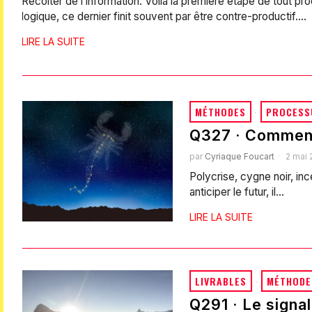
Récolter de l’information. Voilà la première étape de tout pro
logique, ce dernier finit souvent par être contre-productif.…
LIRE LA SUITE
MÉTHODES
·
PROCESS
Q327 · Comment
par
Cyriaque Foucart
2 mai 
Polycrise, cygne noir, in
anticiper le futur, il…
LIRE LA SUITE
LIVRABLES
·
MÉTHODE
Q291 · Le signal