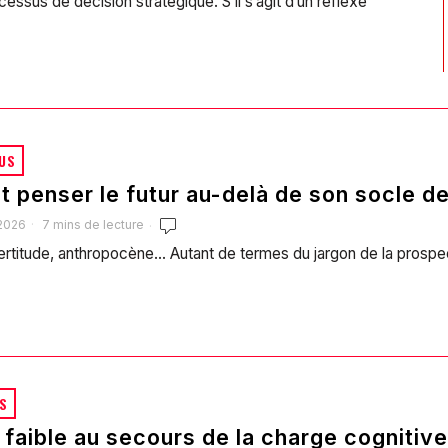
cessus de décision stratégique. S’il s’agit d’un réflexe
US
 penser le futur au-delà de son socle 
2026
7 mins de lecture
certitude, anthropocène… Autant de termes du jargon de la prosp
S
 faible au secours de la charge cognitive