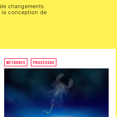
es de changements
 la conception de
MÉTHODES
·
PROCESSUS