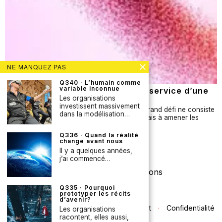
NE MANQUEZ PAS
Q340 · L’humain comme
variable inconnue
Q337 · Les contre-tendances au service d’une
prospective plus influente ?
Les organisations
investissent massivement
Dans de nombreuses organisations, le plus grand défi ne consiste
dans la modélisation…
pas à produire des analyses prospectives, mais à amener les
bonnes personnes à tenir compte…
Q336 · Quand la réalité
change avant nous
Newsletter
Il y a quelques années,
j’ai commencé…
Licence Creative Commons
Q335 · Pourquoi
prototyper les récits
d’avenir?
Contact
·
Confidentialité
Les organisations
racontent, elles aussi,