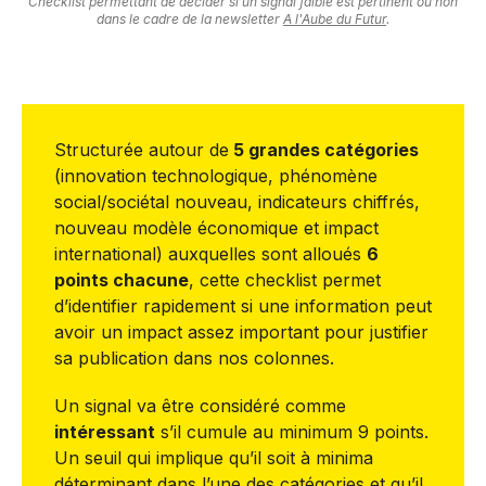
Checklist permettant de décider si un signal faible est pertinent ou non
dans le cadre de la newsletter
A l'Aube du Futur
.
Structurée autour de
5 grandes catégories
(innovation technologique, phénomène
social/sociétal nouveau, indicateurs chiffrés,
nouveau modèle économique et impact
international) auxquelles sont alloués
6
points chacune
, cette checklist permet
d’identifier rapidement si une information peut
avoir un impact assez important pour justifier
sa publication dans nos colonnes.
Un signal va être considéré comme
intéressant
s’il cumule au minimum 9 points.
Un seuil qui implique qu’il soit à minima
déterminant dans l’une des catégories et qu’il