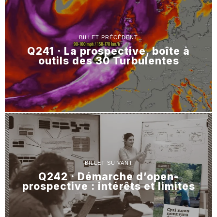
BILLET PRÉCÉDENT
Q241 · La prospective, boîte à
outils des 30 Turbulentes
BILLET SUIVANT
Q242 · Démarche d’open-
prospective : intérêts et limites