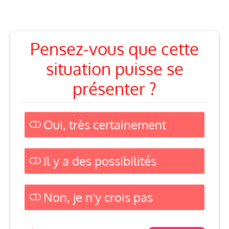
Pensez-vous que cette
situation puisse se
présenter ?
Oui, très certainement
4 ( 33.33 % )
Il y a des possibilités
7 ( 58.33 % )
Non, je n'y crois pas
1 ( 8.33 % )