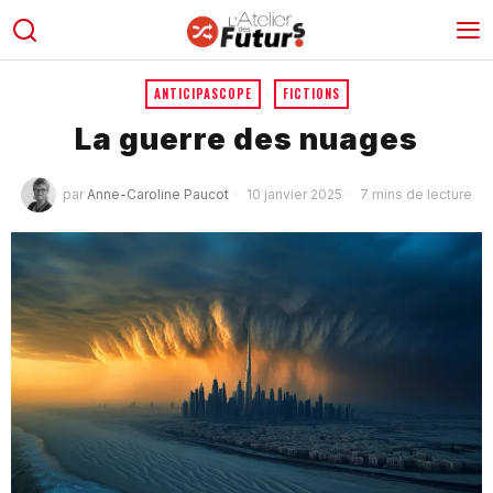
ANTICIPASCOPE
·
FICTIONS
La guerre des nuages
par
Anne-Caroline Paucot
10 janvier 2025
7 mins de lecture