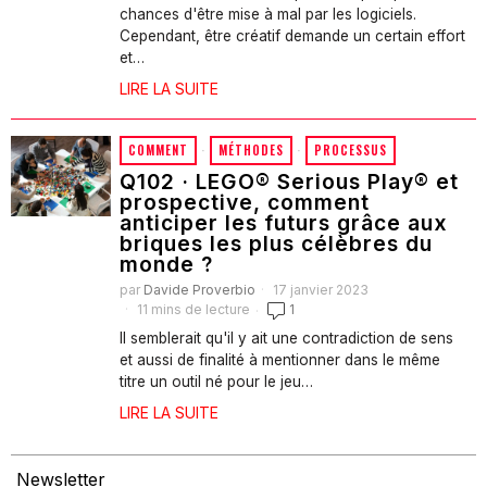
chances d'être mise à mal par les logiciels.
Cependant, être créatif demande un certain effort
et…
LIRE LA SUITE
COMMENT
·
MÉTHODES
·
PROCESSUS
Q102 · LEGO® Serious Play® et
prospective, comment
anticiper les futurs grâce aux
briques les plus célèbres du
monde ?
par
Davide Proverbio
17 janvier 2023
11 mins de lecture
1
Il semblerait qu'il y ait une contradiction de sens
et aussi de finalité à mentionner dans le même
titre un outil né pour le jeu…
LIRE LA SUITE
Newsletter