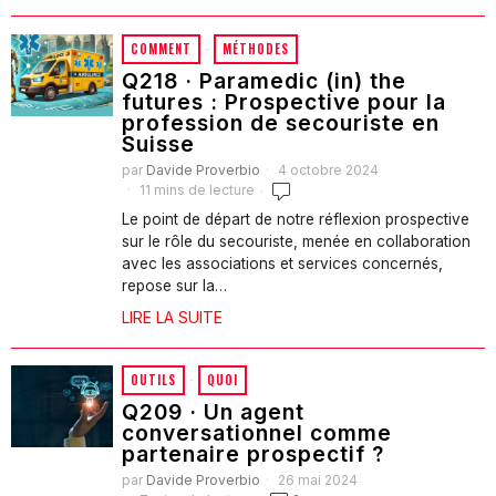
COMMENT
·
MÉTHODES
Q218 · Paramedic (in) the
futures : Prospective pour la
profession de secouriste en
Suisse
par
Davide Proverbio
4 octobre 2024
11 mins de lecture
Le point de départ de notre réflexion prospective
sur le rôle du secouriste, menée en collaboration
avec les associations et services concernés,
repose sur la…
LIRE LA SUITE
OUTILS
·
QUOI
Q209 · Un agent
conversationnel comme
partenaire prospectif ?
par
Davide Proverbio
26 mai 2024