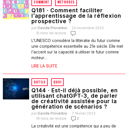
COMMENT
·
MÉTHODES
Q181 · Comment faciliter
l’apprentissage de la réflexion
prospective ?
par
Davide Proverbio
24 novembre 2023
15 mins de lecture
L'UNESCO considère la littératie du futur comme
une compétence essentielle au 21e siècle. Elle met
l'accent sur la capacité à utiliser le futur comme
moteur…
LIRE LA SUITE
OUTILS
·
QUOI
Q144 · Est-il déjà possible, en
utilisant chatGPT-3, de parler
de créativité assistée pour la
génération de scénarios ?
par
Davide Proverbio
7 février 2023
19 mins de lecture
2
La créativité est une compétence qui a peu de