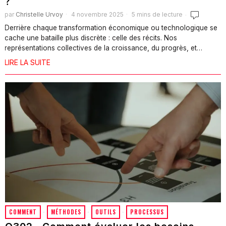
?
par
Christelle Urvoy
4 novembre 2025
5 mins de lecture
Derrière chaque transformation économique ou technologique se
cache une bataille plus discrète : celle des récits. Nos
représentations collectives de la croissance, du progrès, et…
LIRE LA SUITE
COMMENT
·
MÉTHODES
·
OUTILS
·
PROCESSUS