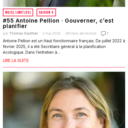
NO(S) LIMIT(ES)
·
SAISON 4
#55 Antoine Pellion · Gouverner, c’est
planifier
par
Thomas Gauthier
2 mai 2025
38 mins de lecture
1
Antoine Pellion est un Haut fonctionnaire français. De juillet 2022 à
février 2025, il a été Secrétaire général à la planification
écologique. Dans l’entretien à…
LIRE LA SUITE