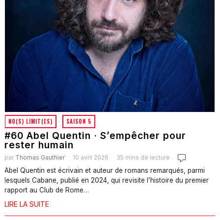
NO(S) LIMIT(ES)
·
SAISON 5
#60 Abel Quentin · S’empêcher pour
rester humain
par
Thomas Gauthier
10 avril 2026
35 mins de lecture
Abel Quentin est écrivain et auteur de romans remarqués, parmi
lesquels Cabane, publié en 2024, qui revisite l’histoire du premier
rapport au Club de Rome…
LIRE LA SUITE