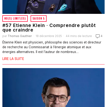
NO(S) LIMIT(ES)
·
SAISON 5
#57 Etienne Klein · Comprendre plutôt
que craindre
par
Thomas Gauthier
18 décembre 2025
44 mins de lecture
4
Étienne Klein est physicien, philosophe des sciences et directeur
de recherche au Commissariat à l’énergie atomique et aux
énergies alternatives. Il est l’auteur de nombreux…
LIRE LA SUITE