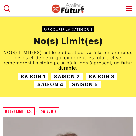
PARCOURIR LA CATÉGORIE
No(s) Limit(es)
NO(S) LIMIT(ES) est le podcast qui va à la rencontre de
celles et de ceux qui explorent les futurs et se
remémorent l’histoire pour bâtir, dès à présent, un
futur
durable
.
SAISON 1
SAISON 2
SAISON 3
SAISON 4
SAISON 5
NO(S) LIMIT(ES)
·
SAISON 4