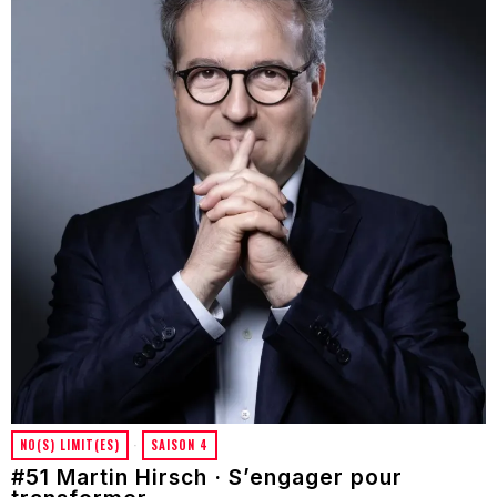
NO(S) LIMIT(ES)
·
SAISON 4
#51 Martin Hirsch · S’engager pour