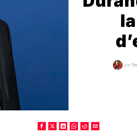
Duran
la
d’
par
Th