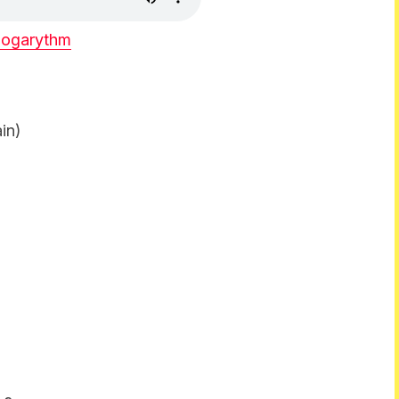
Logarythm
in)