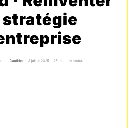
d · Réinventer
 stratégie
entreprise
omas Gauthier
3 juillet 2025
25 mins de lecture