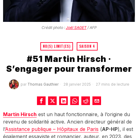
Crédit photo :
Joël SAGET
/ AFP
NO(S) LIMIT(ES)
·
SAISON 4
#51 Martin Hirsch ·
S’engager pour transformer
par
Thomas Gauthier
28 janvier 2025
27 mins de lecture
Martin Hirsch
est un haut fonctionnaire, à l’origine du
revenu de solidarité active. Ancien directeur général de
l’
Assistance publique – Hôpitaux de Paris
(
AP-HP
), il est
également essayiste et romancier, auteur, en 2023, des