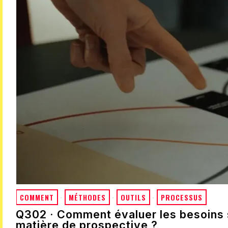
COMMENT
·
MÉTHODES
·
OUTILS
·
PROCESSUS
Q302 · Comment évaluer les besoins 
matière de prospective ?