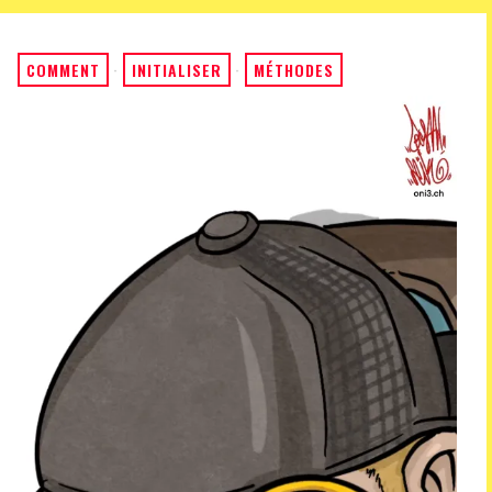
COMMENT
·
INITIALISER
·
MÉTHODES