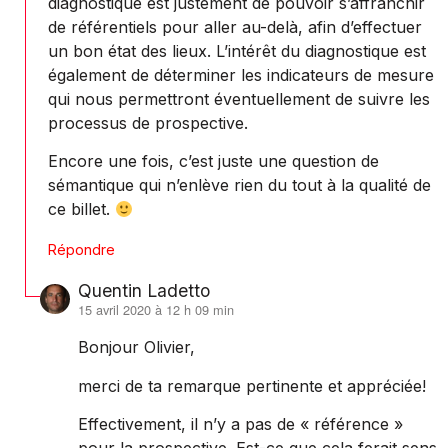
diagnostique est justement de pouvoir s’affranchir
de référentiels pour aller au-delà, afin d’effectuer
un bon état des lieux. L’intérêt du diagnostique est
également de déterminer les indicateurs de mesure
qui nous permettront éventuellement de suivre les
processus de prospective.
Encore une fois, c’est juste une question de
sémantique qui n’enlève rien du tout à la qualité de
ce billet.
Répondre
Quentin Ladetto
15 avril 2020 à 12 h 09 min
dit :
Bonjour Olivier,
merci de ta remarque pertinente et appréciée!
Effectivement, il n’y a pas de « référence »
pour la prospective. Est-ce que cela ferait sens