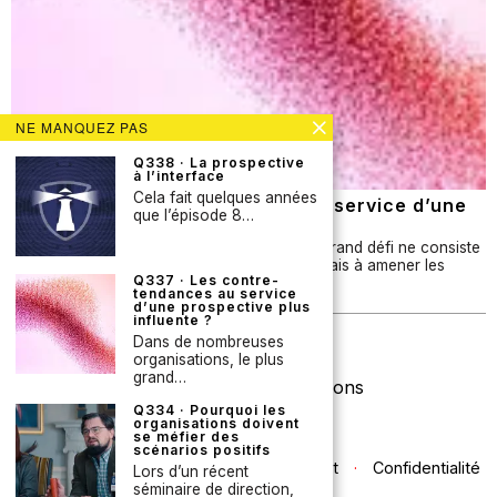
NE MANQUEZ PAS
Q338 · La prospective
à l’interface
Cela fait quelques années
Q337 · Les contre-tendances au service d’une
que l’épisode 8…
prospective plus influente ?
Dans de nombreuses organisations, le plus grand défi ne consiste
pas à produire des analyses prospectives, mais à amener les
Q337 · Les contre-
bonnes personnes à tenir compte…
tendances au service
d’une prospective plus
influente ?
Newsletter
Dans de nombreuses
organisations, le plus
grand…
Licence Creative Commons
Q334 · Pourquoi les
organisations doivent
se méfier des
scénarios positifs
Contact
·
Confidentialité
Lors d’un récent
séminaire de direction,