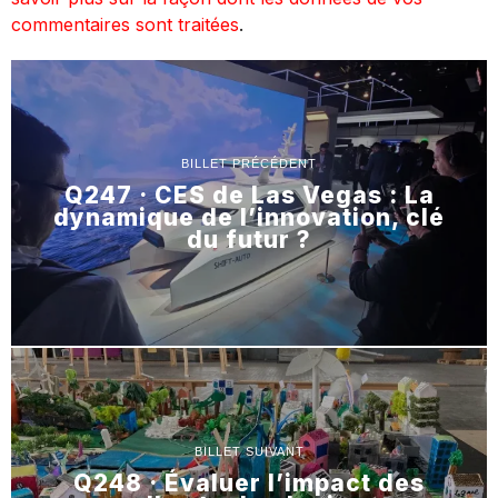
commentaires sont traitées
.
BILLET PRÉCÉDENT
Q247 · CES de Las Vegas : La
dynamique de l’innovation, clé
du futur ?
BILLET SUIVANT
Q248 · Évaluer l’impact des