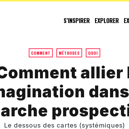
S’INSPIRER
EXPLORER
E
COMMENT
·
MÉTHODES
·
QUOI
Comment allier
magination dan
arche prospecti
Le dessous des cartes (systémiques)