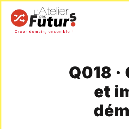
Créer demain, ensemble !
Q018 · 
et i
dém