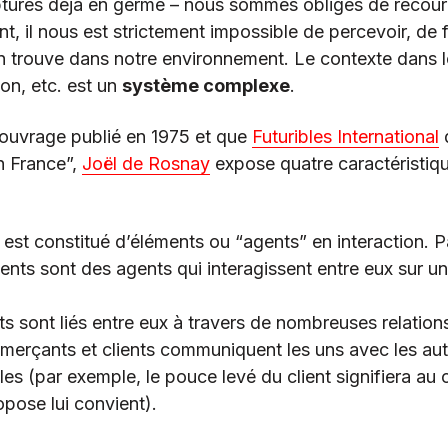
ruptures déjà en germe – nous sommes obligés de recour
nt, il nous est strictement impossible de percevoir, de f
n trouve dans notre environnement. Le contexte dans l
ion, etc. est un
système complexe
.
 ouvrage publié en 1975 et que
Futuribles International
q
n France”,
Joël de Rosnay
expose quatre caractéristiq
st constitué d’éléments ou “agents” en interaction. P
ents sont des agents qui interagissent entre eux sur u
 sont liés entre eux à travers de nombreuses relations
merçants et clients communiquent les uns avec les autr
es (par exemple, le pouce levé du client signifiera au
ropose lui convient).