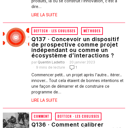
produits, là où se construit l’innovation, c’est à
dire…
LIRE LA SUITE
DEFTECH · LES COULISSES
·
MÉTHODES
Q137 · Concevoir un dispositif
de prospective comme projet
indépendant ou comme un
écosystème d’interactions ?
par
Quentin Ladetto
20 janvier 2023
9 mins de lecture
1
Commencer petit... un projet après l'autre... itérer...
innover... Tout cela étaient de bonnes intentions et
une façon de démarrer et de construire ce
programme de…
LIRE LA SUITE
COMMENT
·
DEFTECH · LES COULISSES
Q136 · Comment calibrer