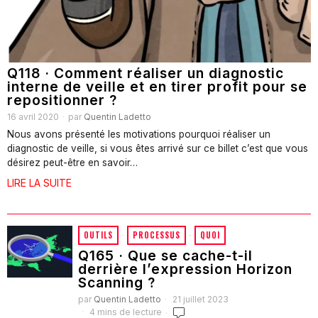
Q118 · Comment réaliser un diagnostic
interne de veille et en tirer profit pour se
repositionner ?
16 avril 2020
par
Quentin Ladetto
Nous avons présenté les motivations pourquoi réaliser un
diagnostic de veille, si vous êtes arrivé sur ce billet c’est que vous
désirez peut-être en savoir…
LIRE LA SUITE
OUTILS
·
PROCESSUS
·
QUOI
Q165 · Que se cache-t-il
derrière l’expression Horizon
Scanning ?
par
Quentin Ladetto
21 juillet 2023
4 mins de lecture