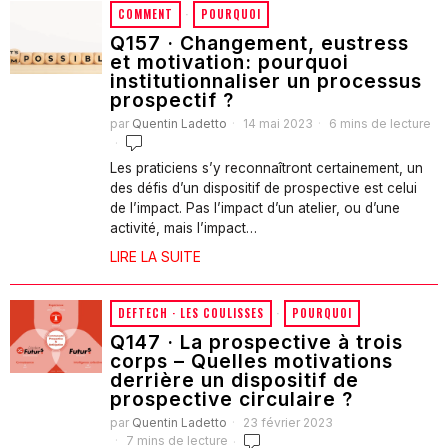
COMMENT
·
POURQUOI
Q157 · Changement, eustress
et motivation: pourquoi
institutionnaliser un processus
prospectif ?
par
Quentin Ladetto
14 mai 2023
6 mins de lecture
Les praticiens s’y reconnaîtront certainement, un
des défis d’un dispositif de prospective est celui
de l’impact. Pas l’impact d’un atelier, ou d’une
activité, mais l’impact…
LIRE LA SUITE
DEFTECH · LES COULISSES
·
POURQUOI
Q147 · La prospective à trois
corps – Quelles motivations
derrière un dispositif de
prospective circulaire ?
par
Quentin Ladetto
23 février 2023
7 mins de lecture