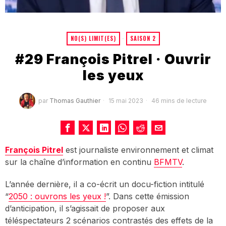
NO(S) LIMIT(ES)
·
SAISON 2
#29 François Pitrel · Ouvrir
les yeux
par
Thomas Gauthier
15 mai 2023
46 mins de lecture
François Pitrel
est journaliste environnement et climat
sur la chaîne d’information en continu
BFMTV
.
L’année dernière, il a co-écrit un docu-fiction intitulé
“
2050 : ouvrons les yeux !
”. Dans cette émission
d’anticipation, il s’agissait de proposer aux
téléspectateurs 2 scénarios contrastés des effets de la