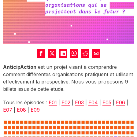
AnticipAction
est un projet visant à comprendre
comment différentes organisations pratiquent et utilisent
effectivement la prospective. Nous vous proposons 9
billets issus de cette étude.
Tous les épisodes :
E01
|
E02
|
E03
|
E04
|
E05
|
E06
|
E07
|
E08
|
E09