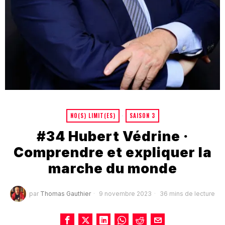
NO(S) LIMIT(ES)
·
SAISON 3
#34 Hubert Védrine ·
Comprendre et expliquer la
marche du monde
par
Thomas Gauthier
9 novembre 2023
36 mins de lecture