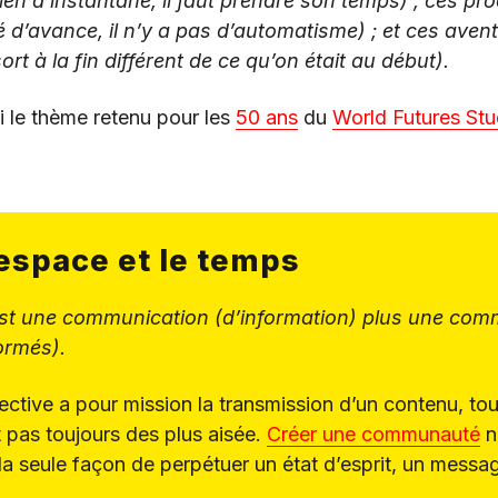
ien d’instantané, il faut prendre son temps) ; ces p
ué d’avance, il n’y a pas d’automatisme) ; et ces aven
rt à la fin différent de ce qu’on était au début).
i le thème retenu pour les
50 ans
du
World Futures Stu
’espace et le temps
est une communication (d’information) plus une co
ormés).
ective a pour mission la transmission d’un contenu, to
t pas toujours des plus aisée.
Créer une communauté
n
la seule façon de perpétuer un état d’esprit, un messag