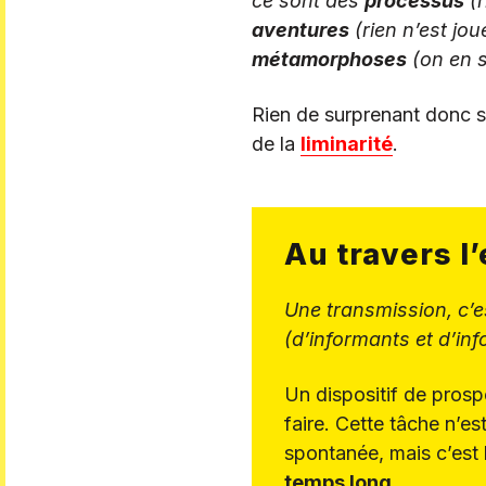
ce sont des
processus
(r
aventures
(rien n’est jo
métamorphoses
(on en so
Rien de surprenant donc s
de la
liminarité
.
Au travers l
Une transmission, c’
(d’informants et d’inf
Un dispositif de prosp
faire. Cette tâche n’es
spontanée, mais c’est 
temps long
.