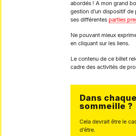
abordés ! A mon grand bon
gestion d’un dispositif de
ses différentes
parties pr
Ne pouvant mieux exprimer
en cliquant sur les liens.
Le contenu de ce billet rel
cadre des activités de pro
Dans chaque
sommeille ?
Cela devrait être le ca
d’être.