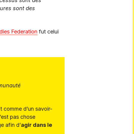
rocessus sont des
tures sont des
dies Federation
fut celui
mmunauté
ut comme d’un savoir-
’est pas chose
e afin d’
agir dans le