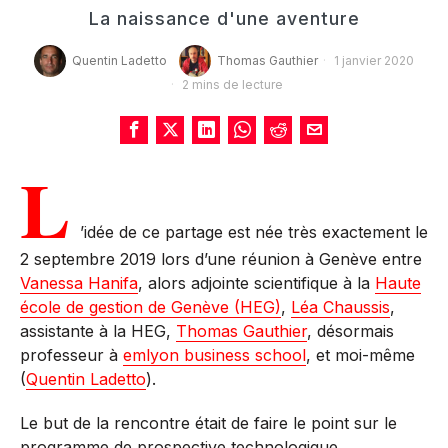
La naissance d'une aventure
Quentin Ladetto
Thomas Gauthier
1 janvier 2020
2 mins de lecture
L
’idée de ce partage est née très exactement le
2 septembre 2019 lors d’une réunion à Genève entre
Vanessa Hanifa
, alors adjointe scientifique à la
Haute
école de gestion de Genève (HEG)
,
Léa Chaussis
,
assistante à la HEG,
Thomas Gauthier
, désormais
professeur à
emlyon business school
, et moi-même
(
Quentin Ladetto
).
Le but de la rencontre était de faire le point sur le
programme de prospective technologique