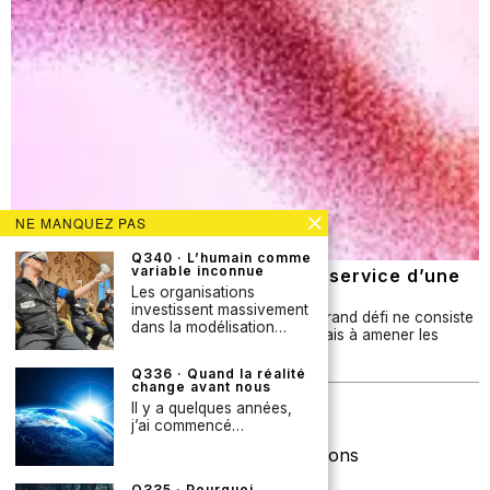
NE MANQUEZ PAS
Q340 · L’humain comme
variable inconnue
Q337 · Les contre-tendances au service d’une
prospective plus influente ?
Les organisations
investissent massivement
Dans de nombreuses organisations, le plus grand défi ne consiste
dans la modélisation…
pas à produire des analyses prospectives, mais à amener les
bonnes personnes à tenir compte…
Q336 · Quand la réalité
change avant nous
Newsletter
Il y a quelques années,
j’ai commencé…
Licence Creative Commons
Q335 · Pourquoi