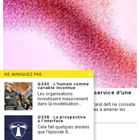
NE MANQUEZ PAS
Q340 · L’humain comme
variable inconnue
Q337 · Les contre-tendances au service d’une
Les organisations
prospective plus influente ?
investissent massivement
dans la modélisation…
Dans de nombreuses organisations, le plus grand défi ne consiste
pas à produire des analyses prospectives, mais à amener les
bonnes personnes à tenir compte…
Q338 · La prospective
à l’interface
Cela fait quelques années
Newsletter
que l’épisode 8…