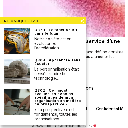
NE MANQUEZ PAS
Q323 · La fonction RH
dans le futur
Notre société est en
Q337 · Les contre-tendances au service d’une
évolution et
prospective plus influente ?
l’accélération…
Dans de nombreuses organisations, le plus grand défi ne consiste
pas à produire des analyses prospectives, mais à amener les
Q308 · Apprendre sans
bonnes personnes à tenir compte…
écouter
La personnalisation était
censée rendre la
Newsletter
technologie…
Licence Creative Commons
Q302 · Comment
évaluer les besoins
spécifiques de mon
organisation en matière
de prospective ?
Contact
·
Confidentialité
« La prospective c’est
fondamental, toutes les
organisations…
© 2026 · Propulsé avec amour depuis 2020