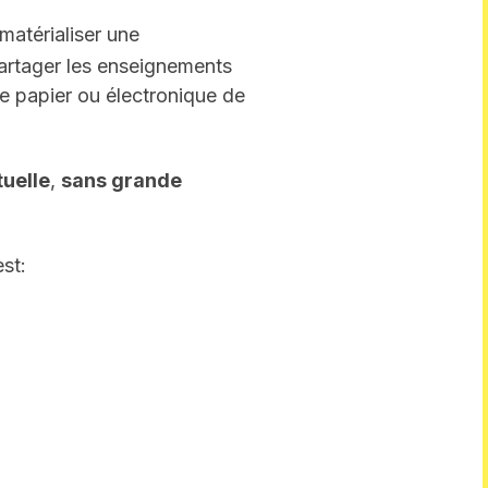
matérialiser une
partager les enseignements
age papier ou électronique de
tuelle
,
sans grande
st: