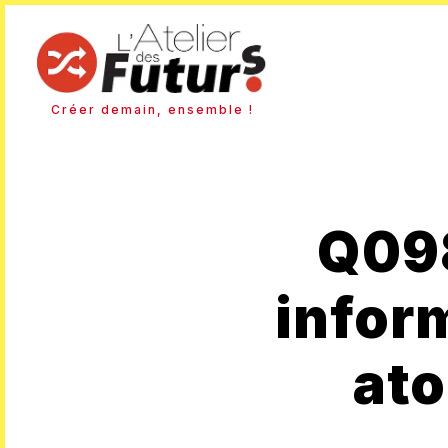
Créer demain, ensemble !
Q098
infor
ato