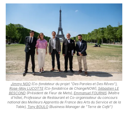
Jimmy NGO
(Co-fondateur du projet "Des Paroles et Des Rêves"),
Rose-May LUCOTTE
(Co-fondatrice de ChangeNOW),
Sébastien LE
BESCOND
(Président de Fleur de Mets),
Emmanuel FOURNIS
(Maître
d'hôtel, Professeur de Restaurant et Co-organisateur du concours
national des Meilleurs Apprentis de France des Arts du Service et de la
Table),
Tony BOULO
(Business Manager de "Terre de Café")