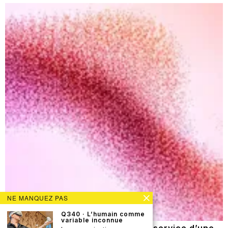
NE MANQUEZ PAS
Q340 · L’humain comme
variable inconnue
Q337 · Les contre-tendances au service d’une