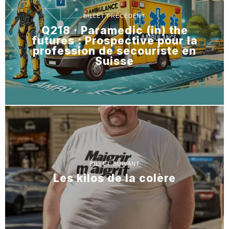
BILLET PRÉCÉDENT
Q218 · Paramedic (in) the
futures : Prospective pour la
profession de secouriste en
Suisse
BILLET SUIVANT
Les kilos de la colère