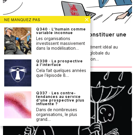
NE MANQUEZ PAS
14 octobre 2020
Q340 · L’humain comme
variable inconnue
Q067 · Pourquoi et comment constituer une
Les organisations
fiche de description de projet?
investissent massivement
La fiche de description de projet est le complément idéal au
dans la modélisation…
Business Model Canvas présentant la vision globale du
programme de prospective. Pour chaque action…
Q338 · La prospective
à l’interface
Cela fait quelques années
que l’épisode 8…
Q337 · Les contre-
tendances au service
d’une prospective plus
influente ?
Dans de nombreuses
organisations, le plus
grand…