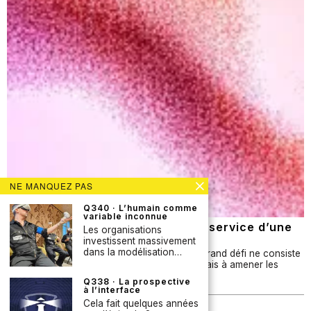
NE MANQUEZ PAS
Q340 · L’humain comme
variable inconnue
Q337 · Les contre-tendances au service d’une
Les organisations
prospective plus influente ?
investissent massivement
dans la modélisation…
Dans de nombreuses organisations, le plus grand défi ne consiste
pas à produire des analyses prospectives, mais à amener les
bonnes personnes à tenir compte…
Q338 · La prospective
à l’interface
Cela fait quelques années
Newsletter