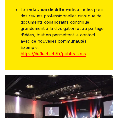
La
rédaction de différents articles
pour
des revues professionnelles ainsi que de
documents collaboratifs contribue
grandement à la divulgation et au partage
d’idées, tout en permettant le contact
avec de nouvelles communautés.
Exemple:
https://deftech.ch/fr/publications