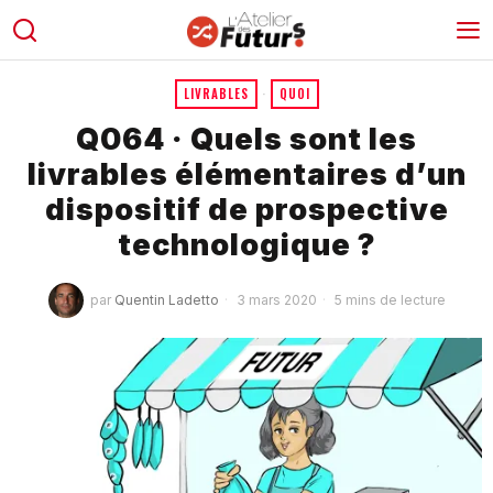
LIVRABLES
·
QUOI
Q064 · Quels sont les
livrables élémentaires d’un
dispositif de prospective
technologique ?
par
Quentin Ladetto
3 mars 2020
5 mins de lecture