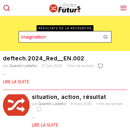
RÉSULTATS DE LA RECHERCHE
deftech.2024_Red__EN.002
par
Quentin Ladetto
27 juin 2026
1 min de lecture
…
LIRE LA SUITE
situation, action, résultat
par
Quentin Ladetto
9 mars 2025
1 min de lecture
…
LIRE LA SUITE