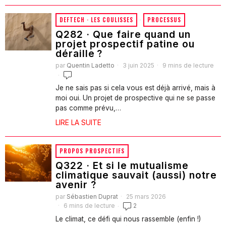
DEFTECH · LES COULISSES
·
PROCESSUS
Q282 · Que faire quand un
projet prospectif patine ou
déraille ?
par
Quentin Ladetto
3 juin 2025
9 mins de lecture
Je ne sais pas si cela vous est déjà arrivé, mais à
moi oui. Un projet de prospective qui ne se passe
pas comme prévu,…
LIRE LA SUITE
PROPOS PROSPECTIFS
Q322 · Et si le mutualisme
climatique sauvait (aussi) notre
avenir ?
par
Sébastien Duprat
25 mars 2026
6 mins de lecture
2
Le climat, ce défi qui nous rassemble (enfin !)