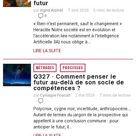
futur
par
Ingrid Alsinet
7 avril 2026
5 mins de lecture
6
« Rien n’est permanent, sauf le changement »
Héraclite Notre société est en évolution et
l’accélération liée notamment à l’Intelligence
Artificielle (IA) nous oblige à…
LIRE LA SUITE
MÉTHODES
·
PROCESSUS
Q327 · Comment penser le
futur au-delà de son socle de
compétences ?
par
Cyriaque Foucart
2 mai 2026
7 mins de lecture
Polycrise, cygne noir, incertitude, anthropocène…
Autant de termes du jargon de la prospective qui
appellent à une conclusion commune : pour
anticiper le futur, il…
LIRE LA SUITE