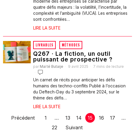
moderne des entreprises se caractérise par
quatre défis majeurs : la volatilité, l’incertitude, la
complexité et l’ambiguïté (VUCA). Les entreprises
sont confrontées…
LIRE LA SUITE
LIVRABLES
·
MÉTHODES
Q267 · La fiction, un outil
puissant de prospective ?
par
Maïté Butaije
9 avril 2025
7 mins de lecture
Un carnet de récits pour anticiper les défis
humains des techno-conflits Publié à l’occasion
du Deftech-Day du 3 septembre 2024, sur le
thème des défis…
LIRE LA SUITE
Précédent
1
…
13
14
15
16
17
…
22
Suivant