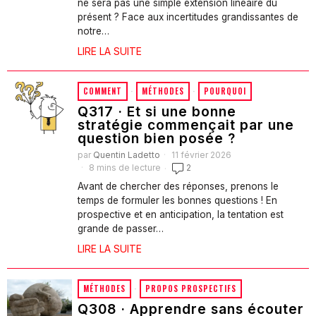
ne sera pas une simple extension linéaire du
présent ? Face aux incertitudes grandissantes de
notre…
LIRE LA SUITE
COMMENT
·
MÉTHODES
·
POURQUOI
Q317 · Et si une bonne
stratégie commençait par une
question bien posée ?
par
Quentin Ladetto
11 février 2026
8 mins de lecture
2
Avant de chercher des réponses, prenons le
temps de formuler les bonnes questions ! En
prospective et en anticipation, la tentation est
grande de passer…
LIRE LA SUITE
MÉTHODES
·
PROPOS PROSPECTIFS
Q308 · Apprendre sans écouter