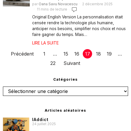
par
Oana Savu Novacescu
2 décembre 2025
11 mins de lecture
Original English Version La personnalisation était
censée rendre la technologie plus humaine,
anticiper nos besoins, simplifier nos choix et nous
faire gagner du temps. Mais…
LIRE LA SUITE
Précédent
1
…
15
16
17
18
19
…
22
Suivant
Catégories
Articles aléatoires
IAddict
24 juillet 2025