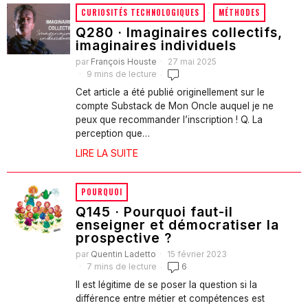
CURIOSITÉS TECHNOLOGIQUES
·
MÉTHODES
Q280 · Imaginaires collectifs,
imaginaires individuels
par
François Houste
27 mai 2025
9 mins de lecture
Cet article a été publié originellement sur le
compte Substack de Mon Oncle auquel je ne
peux que recommander l’inscription ! Q. La
perception que…
LIRE LA SUITE
POURQUOI
Q145 · Pourquoi faut-il
enseigner et démocratiser la
prospective ?
par
Quentin Ladetto
15 février 2023
7 mins de lecture
6
Il est légitime de se poser la question si la
différence entre métier et compétences est