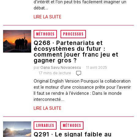
d’intérêt et l’on peut très facilement imaginer un
débat…
LIRE LA SUITE
MÉTHODES
·
PROCESSUS
Q268 · Partenariats et
écosystèmes du futur :
comment jouer franc jeu et
gagner gros ?
par
Oana Savu Novacescu
11 avril 2025
17 mins de lecture
Original English Version Pourquoi la collaboration
est le moteur d’une croissance prête pour l’avenir
Il faut se rendre à l’évidence : Dans le monde
interconnecté…
LIRE LA SUITE
LIVRABLES
·
MÉTHODES
Q291 · Le signal faible au