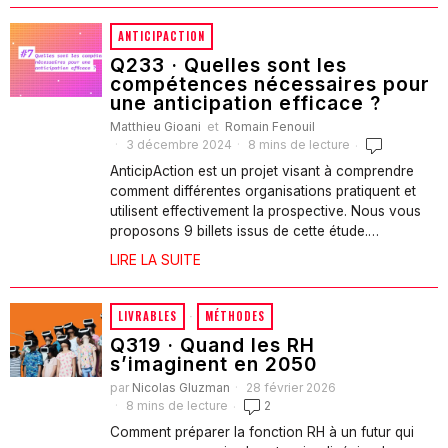
ANTICIPACTION
Q233 · Quelles sont les
compétences nécessaires pour
une anticipation efficace ?
Matthieu Gioani
et
Romain Fenouil
3 décembre 2024
8 mins de lecture
AnticipAction est un projet visant à comprendre
comment différentes organisations pratiquent et
utilisent effectivement la prospective. Nous vous
proposons 9 billets issus de cette étude.…
LIRE LA SUITE
LIVRABLES
·
MÉTHODES
Q319 · Quand les RH
s’imaginent en 2050
par
Nicolas Gluzman
28 février 2026
8 mins de lecture
2
Comment préparer la fonction RH à un futur qui