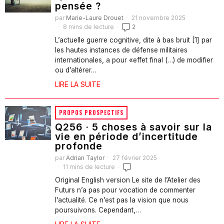
pensée ?
par
Marie-Laure Drouet
21 novembre 2025
8 mins de lecture
2
L’actuelle guerre cognitive, dite à bas bruit [1] par
les hautes instances de défense militaires
internationales, a pour «effet final (…) de modifier
ou d’altérer…
LIRE LA SUITE
PROPOS PROSPECTIFS
Q256 · 5 choses à savoir sur la
vie en période d’incertitude
profonde
par
Adrian Taylor
27 février 2025
11 mins de lecture
Original English version Le site de l’Atelier des
Futurs n’a pas pour vocation de commenter
l’actualité. Ce n’est pas la vision que nous
poursuivons. Cependant,…