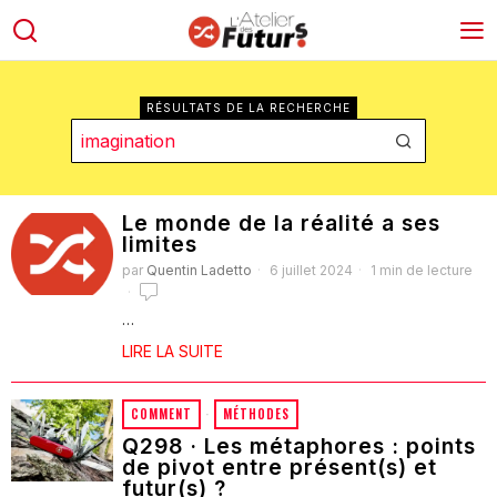
RÉSULTATS DE LA RECHERCHE
Le monde de la réalité a ses
limites
par
Quentin Ladetto
6 juillet 2024
1 min de lecture
…
LIRE LA SUITE
COMMENT
·
MÉTHODES
Q298 · Les métaphores : points
de pivot entre présent(s) et
futur(s) ?