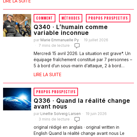
LIRE LA SUITE
COMMENT
·
MÉTHODES
·
PROPOS PROSPECTIFS
Q340 · L’humain comme
variable inconnue
par
Marie Emmanuelle Py
19 juillet 2026
7 mins de lecture
Mercredi 15 avril 2026. La situation est grave*. Un
équipage fraîchement constitué par 7 personnes –
5 à bord d’un sous-marin d’attaque, 2 à bord…
LIRE LA SUITE
PROPOS PROSPECTIFS
Q336 · Quand la réalité change
avant nous
par
Linette Solveig Larsen
19 juin 2026
3 mins de lecture
original rédigé en anglais · original written in
English Quand la réalité change avant nous Le