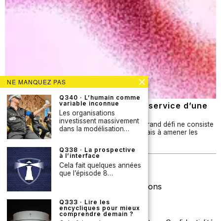
NE MANQUEZ PAS
Q340 · L’humain comme
variable inconnue
Q337 · Les contre-tendances au service d’une
prospective plus influente ?
Les organisations
investissent massivement
Dans de nombreuses organisations, le plus grand défi ne consiste
dans la modélisation…
pas à produire des analyses prospectives, mais à amener les
bonnes personnes à tenir compte…
Q338 · La prospective
à l’interface
Newsletter
Cela fait quelques années
que l’épisode 8…
Licence Creative Commons
Q333 · Lire les
encycliques pour mieux
comprendre demain ?