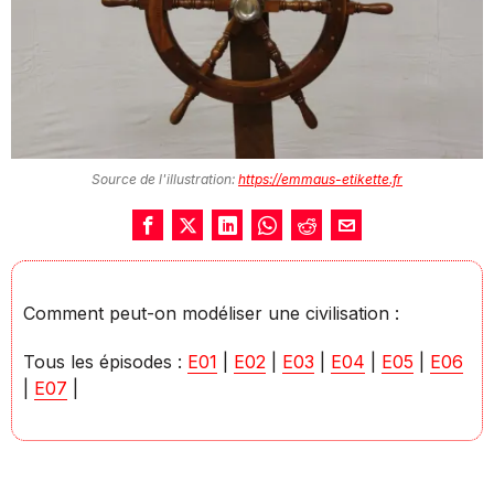
Source de l'illustration:
https://emmaus-etikette.fr
Comment peut-on modéliser une civilisation :
Tous les épisodes :
E01
|
E02
|
E03
|
E04
|
E05
|
E06
|
E07
|