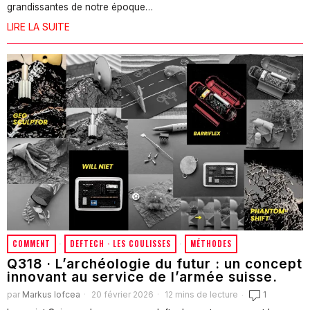
grandissantes de notre époque…
LIRE LA SUITE
COMMENT
·
DEFTECH · LES COULISSES
·
MÉTHODES
Q318 · L’archéologie du futur : un concept
innovant au service de l’armée suisse.
par
Markus Iofcea
20 février 2026
12 mins de lecture
1