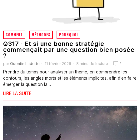
COMMENT
·
MÉTHODES
·
POURQUOI
Q317 · Et si une bonne stratégie
commençait par une question bien posée
?
par
Quentin Ladetto
11 février 2026
8 mins de lecture
2
Prendre du temps pour analyser un thème, en comprendre les
contours, les angles morts et les éléments implicites, afin d’en faire
émerger la question la…
LIRE LA SUITE