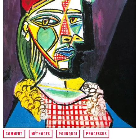
COMMENT
·
MÉTHODES
·
POURQUOI
·
PROCESSUS