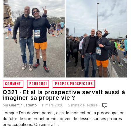
COMMENT
·
POURQUOI
·
PROPOS PROSPECTIFS
Q321 · Et si la prospective servait aussi à
imaginer sa propre vie ?
par
Quentin Ladetto
11 mars 2026
5 mins de lecture
Lorsque l’on devient parent, c’est le moment où la préoccupation
du futur de son enfant prend souvent le dessus sur ses propres
préoccupations. On aimerait…