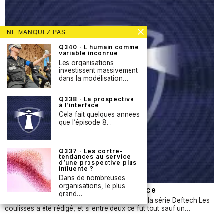
NE MANQUEZ PAS
Q340 · L’humain comme
variable inconnue
Les organisations
investissent massivement
dans la modélisation…
Q338 · La prospective
à l’interface
Cela fait quelques années
que l’épisode 8…
Q337 · Les contre-
tendances au service
d’une prospective plus
influente ?
Dans de nombreuses
organisations, le plus
Q338 · La prospective à l’interface
grand…
Cela fait quelques années que l’épisode 8 de la série Deftech Les
coulisses a été rédigé, et si entre deux ce fut tout sauf un…