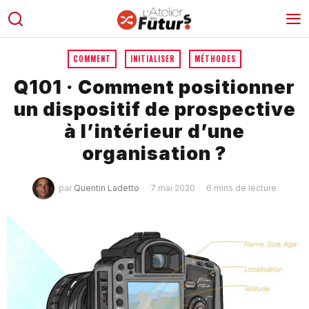
COMMENT
·
INITIALISER
·
MÉTHODES
Q101 · Comment positionner
un dispositif de prospective
à l’intérieur d’une
organisation ?
par
Quentin Ladetto
7 mai 2020
6 mins de lecture