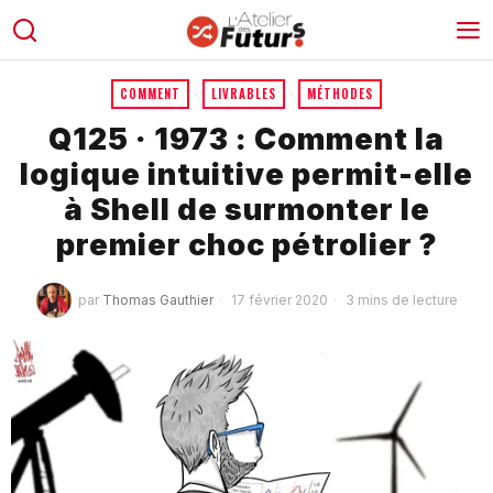
COMMENT
·
LIVRABLES
·
MÉTHODES
Q125 · 1973 : Comment la
logique intuitive permit-elle
à Shell de surmonter le
premier choc pétrolier ?
par
Thomas Gauthier
17 février 2020
3 mins de lecture