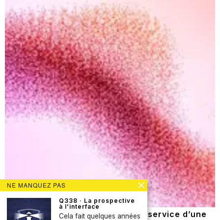
NE MANQUEZ PAS
Q338 · La prospective
à l’interface
Q337 · Les contre-tendances au service d’une
Cela fait quelques années