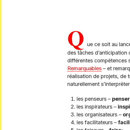
Q
ue ce soit au lan
des tâches d’anticipation
différentes compétences s
Remarquables
– et remarqu
réalisation de projets, de
naturellement s’interprét
les penseurs –
penser
les inspirateurs –
insp
les organisateurs –
or
les facilitateurs –
facil